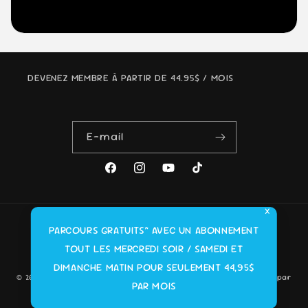
DEVENEZ MEMBRE À PARTIR DE 44.95$ / MOIS
E-mail
Facebook
Instagram
YouTube
TikTok
×
Moyens
PARCOURS GRATUITS* AVEC UN ABONNEMENT
de
TOUT LES MERCREDI SOIR / SAMEDI ET
paiement
DIMANCHE MATIN POUR SEULEMENT 44,95$
© 2026,
LA ZONE TACTIQUE GEARZ
Commerce électronique propulsé par
PAR MOIS
Shopify
Politique de confidentialité