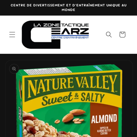
et
CENTRE DE DIVERTISSEMENT ET D’ENTRAÎNEMENT UNIQUE AU
passer
MONDE
au
contenu
Panier
Passer aux
informations
produits