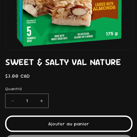
Ouvrir
le
SWEET & SALTY VAL NATURE
média
1
dans
Prix
$3.00 CAD
une
fenêtre
habituel
modale
Quantité
Réduire
Augmenter
la
la
quantité
quantité
de
de
Ajouter au panier
SWEET
SWEET
&amp;
&amp;