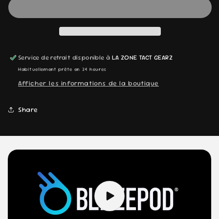
SALTY
SALTY
VAL
VAL
NATURE
NATURE
Service de retrait disponible à
LA ZONE TACT GEARZ
Habituellement prête en 24 heures
Afficher les informations de la boutique
Share