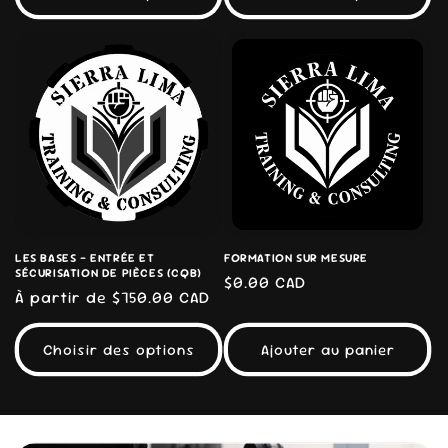
LES BASES - ENTRÉE ET
FORMATION SUR MESURE
SÉCURISATION DE PIÈCES (CQB)
Prix
$0.00 CAD
Prix
À partir de $750.00 CAD
habituel
habituel
Choisir des options
Ajouter au panier