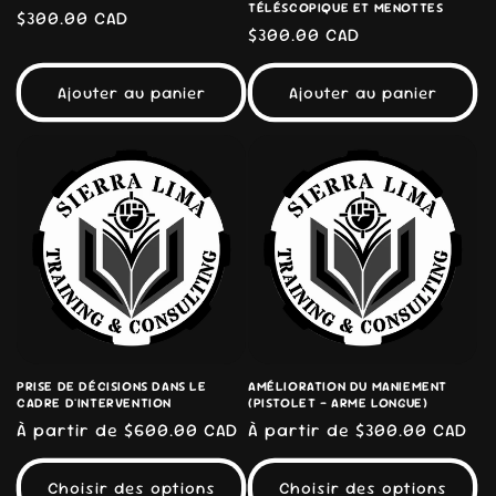
TÉLÉSCOPIQUE ET MENOTTES
Prix
$300.00 CAD
Prix
$300.00 CAD
habituel
habituel
Ajouter au panier
Ajouter au panier
PRISE DE DÉCISIONS DANS LE
AMÉLIORATION DU MANIEMENT
CADRE D'INTERVENTION
(PISTOLET - ARME LONGUE)
Prix
À partir de $600.00 CAD
Prix
À partir de $300.00 CAD
habituel
habituel
Choisir des options
Choisir des options