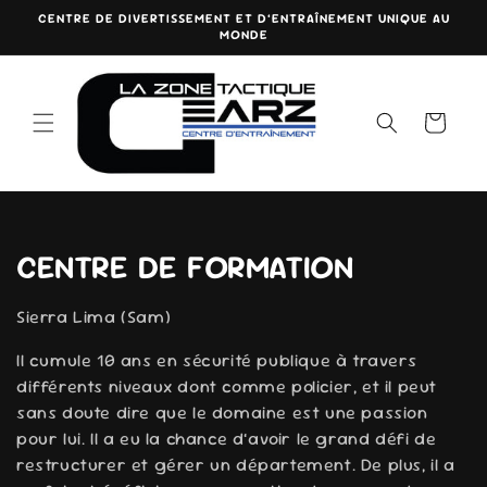
et
CENTRE DE DIVERTISSEMENT ET D’ENTRAÎNEMENT UNIQUE AU
passer
MONDE
au
contenu
Panier
C
CENTRE DE FORMATION
o
Sierra Lima (Sam)
l
Il cumule 10 ans en sécurité publique à travers
l
différents niveaux dont comme policier, et il peut
sans doute dire que le domaine est une passion
e
pour lui. Il a eu la chance d’avoir le grand défi de
restructurer et gérer un département. De plus, il a
c