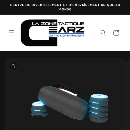
et
CENTRE DE DIVERTISSEMENT ET D’ENTRAÎNEMENT UNIQUE AU
passer
MONDE
au
contenu
Panier
Passer aux
informations
produits