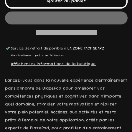
Ajouter au panier
BLAZEPOD
BLAZEPOD
KIT
KIT
D&#39;ENTRAÎNEMENT
D&#39;ENTRAÎNEMENT
Service de retrait disponible à
LA ZONE TACT GEARZ
Habituellement prête en 24 heures
Afficher les informations de la boutique
Lancez-vous dans la nouvelle expérience d'entraînement
passionnante de BlazePod pour améliorer vos
compétences physiques et cognitives dans n'importe
quel domaine, stimuler votre motivation et réaliser
votre plein potentiel. Accédez aux activités et tests
prêts à l'emploi de notre application, créés par les
experts de BlazePod, pour profiter d'un entraînement